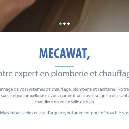
MECAWAT,
otre expert en plomberie et chauffa
dépannage de vos systèmes de chauffage, plomberie et sanitaires. Not
sur la région bruxelloise et vous garantit un travail soigné à des tar
chaudière ou votre salle de bain.
lais imbattables en cas d’urgence, notamment pour déboucher vos ca